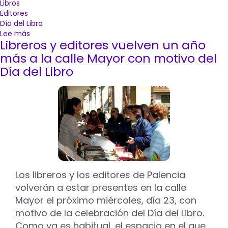
Libros
Editores
Día del Libro
Lee más
sobre
Libreros y editores vuelven un año
Libreros
y
más a la calle Mayor con motivo del
editores
Día del Libro
de
Palencia
vuelven
a
celebrar
el
Día
del
Libro
saliendo
Los libreros y los editores de Palencia
a
volverán a estar presentes en la calle
la
calle
Mayor el próximo miércoles, día 23, con
motivo de la celebración del Día del Libro.
Como ya es habitual, el espacio en el que