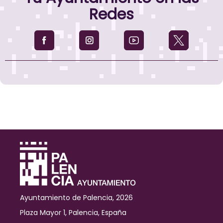
vuelven
Redes
un
año
más
a
la
calle
Mayor
con
motivo
del
Día
del
Libro
Ayuntamiento de Palencia, 2026
Plaza Mayor 1, Palencia, España