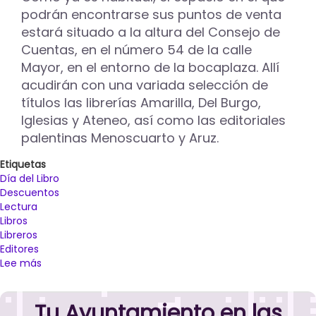
podrán encontrarse sus puntos de venta
estará situado a la altura del Consejo de
Cuentas, en el número 54 de la calle
Mayor, en el entorno de la bocaplaza. Allí
acudirán con una variada selección de
títulos las librerías Amarilla, Del Burgo,
Iglesias y Ateneo, así como las editoriales
palentinas Menoscuarto y Aruz.
Etiquetas
Día del Libro
Descuentos
Lectura
Libros
Libreros
Editores
Lee más
sobre
Libreros
y
Tu Ayuntamiento en las
editores