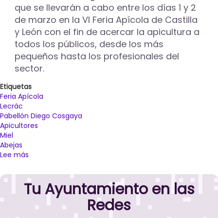
que se llevarán a cabo entre los días 1 y 2
de marzo en la VI Feria Apícola de Castilla
y León con el fin de acercar la apicultura a
todos los públicos, desde los más
pequeños hasta los profesionales del
sector.
Etiquetas
Feria Apícola
Lecrác
Pabellón Diego Cosgaya
Apicultores
Miel
Abejas
Lee más
sobre
La
VI
Tu Ayuntamiento en las
Feria
Apícola
Redes
de
Castilla