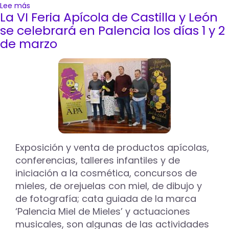
Lee más
sobre
La VI Feria Apícola de Castilla y León
La
sexta
se celebrará en Palencia los días 1 y 2
edición
de marzo
de
la
Feria
Apícola
finaliza
con
una
respuesta
positiva
entre
Exposición y venta de productos apícolas,
profesionales
conferencias, talleres infantiles y de
y
ciudadanía
iniciación a la cosmética, concursos de
mieles, de orejuelas con miel, de dibujo y
de fotografía; cata guiada de la marca
‘Palencia Miel de Mieles’ y actuaciones
musicales, son algunas de las actividades