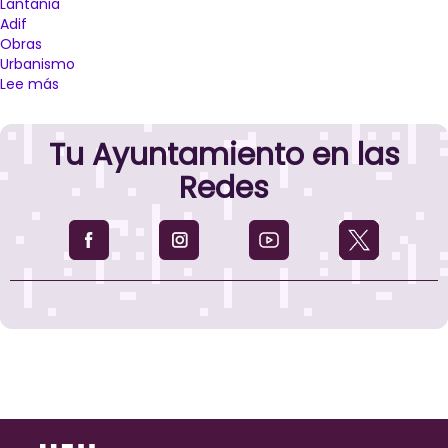
Lantania
Adif
Obras
Urbanismo
Lee más
sobre
El
Ayuntamiento
Tu Ayuntamiento en las
comunica
a
Redes
Lantania
y
Adif
la
resolución
por
la
que
se
ordena
la
suspensión
temporal
total