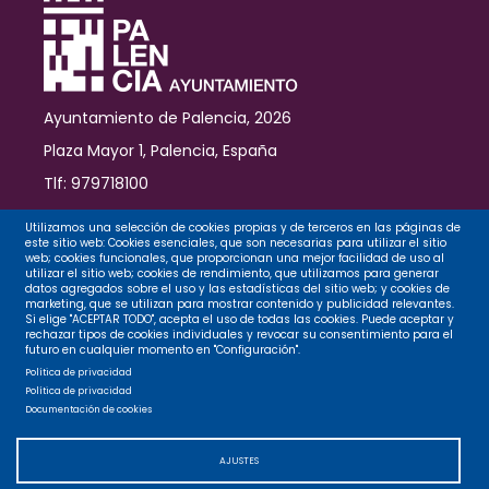
de
los
trabajos
en
horario
Ayuntamiento de Palencia, 2026
nocturno
en
Plaza Mayor 1, Palencia, España
el
Tlf: 979718100
Camino
Viejo
Contacto
Utilizamos una selección de cookies propias y de terceros en las páginas de
de
este sitio web: Cookies esenciales, que son necesarias para utilizar el sitio
Husillos
web; cookies funcionales, que proporcionan una mejor facilidad de uso al
utilizar el sitio web; cookies de rendimiento, que utilizamos para generar
datos agregados sobre el uso y las estadísticas del sitio web; y cookies de
Legal
marketing, que se utilizan para mostrar contenido y publicidad relevantes.
Si elige "ACEPTAR TODO", acepta el uso de todas las cookies. Puede aceptar y
rechazar tipos de cookies individuales y revocar su consentimiento para el
futuro en cualquier momento en "Configuración".
Privacidad
Política de privacidad
Política de privacidad
Documentación de cookies
Cookies
AJUSTES