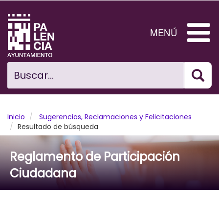
Pasar
al
contenido
MENÚ
principal
Bus
Ciudad
Buscar...
El Ayuntamiento
Noticias
Inicio
Sugerencias, Reclamaciones y Felicitaciones
Resultado de búsqueda
Planificación Ciudad
Reglamento de Participación
Areas municipales
Ciudadana
Tramita