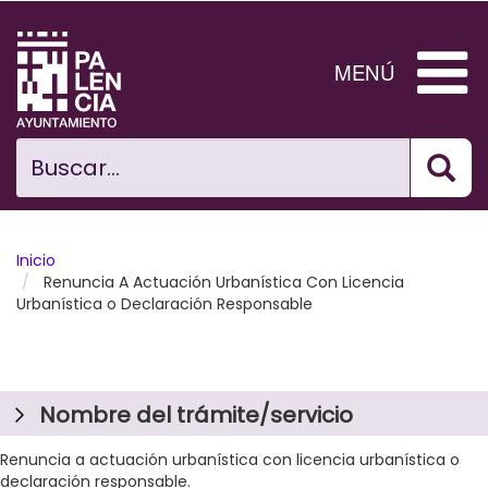
Pasar
al
contenido
MENÚ
principal
Bus
Ciudad
Buscar...
El Ayuntamiento
Noticias
Inicio
Renuncia A Actuación Urbanística Con Licencia
Urbanística o Declaración Responsable
Planificación Ciudad
Areas municipales
Tramita
Nombre del trámite/servicio
Renuncia a actuación urbanística con licencia urbanística o
declaración responsable.