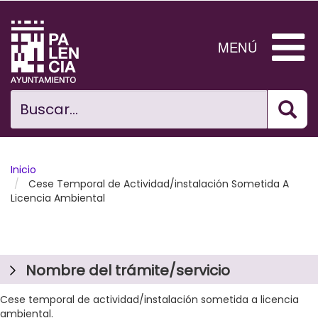
Pasar
al
contenido
MENÚ
principal
Bus
Ciudad
Buscar...
El Ayuntamiento
Noticias
Inicio
Cese Temporal de Actividad/instalación Sometida A
Licencia Ambiental
Planificación Ciudad
Areas municipales
Tramita
Nombre del trámite/servicio
Cese temporal de actividad/instalación sometida a licencia
ambiental.