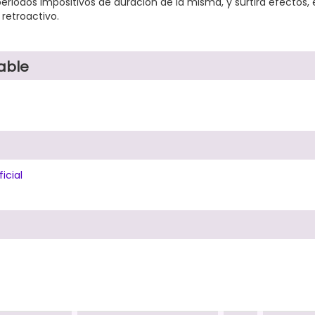
eriodos impositivos de duración de la misma, y surtirá efectos, 
 retroactivo.
able
icial