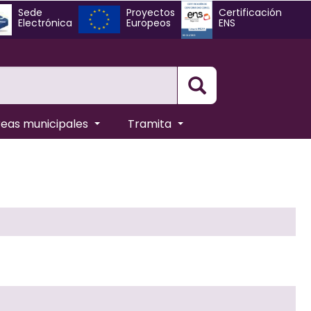
Sede
Proyectos
Certificación
Electrónica
Europeos
ENS
Busqueda
reas municipales
Tramita