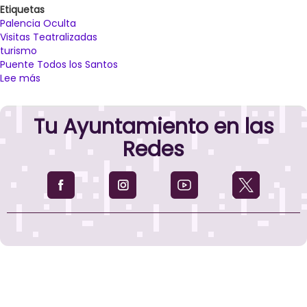
Etiquetas
Palencia Oculta
Visitas Teatralizadas
turismo
Puente Todos los Santos
Lee más
sobre
El
Puente
Tu Ayuntamiento en las
de
Todos
Redes
los
Santos
acogerá
las
visitas
guiadas
teatralizadas
‘Palencia
Oculta’