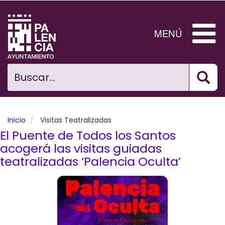
Pasar
al
contenido
MENÚ
principal
Bus
Ciudad
Buscar...
El Ayuntamiento
Noticias
Inicio
Visitas Teatralizadas
El Puente de Todos los Santos
Planificación Ciudad
acogerá las visitas guiadas
teatralizadas ‘Palencia Oculta’
Areas municipales
Tramita