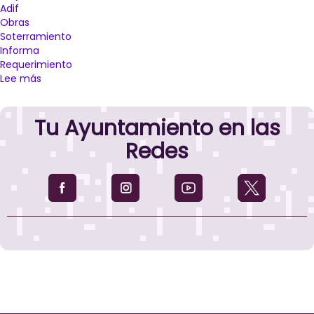
Adif
Obras
Soterramiento
Informa
Requerimiento
Lee más
sobre
El
Ayuntamiento
Tu Ayuntamiento en las
de
Palencia
Redes
enviará
un
requerimiento
a
Adif
para
que
"modifique"
el
proyecto
de
integración