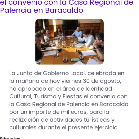
el convenio con la Casa Regional de
de
Palencia en Baracaldo
Gobierno
Local
declara
desierto
el
expediente
de
redacción
para
la
La Junta de Gobierno Local, celebrada en
restauración
la mañana de hoy viernes 30 de agosto,
paisajística
del
ha aprobado en el área de Identidad
Cerro
Cultural, Turismo y Fiestas el convenio con
del
la Casa Regional de Palencia en Baracaldo
Otero
por un importe de mil euros, para la
realización de actividades turísticas y
culturales durante el presente ejercicio.