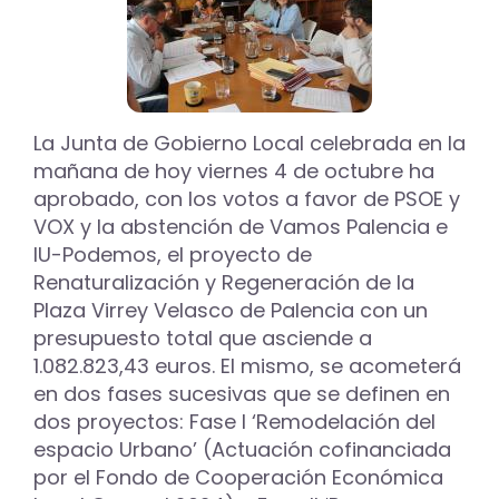
la
aprobación
de
los
pliegos
para
la
La Junta de Gobierno Local celebrada en la
restauración
mañana de hoy viernes 4 de octubre ha
paisajística
aprobado, con los votos a favor de PSOE y
del
VOX y la abstención de Vamos Palencia e
Cerro
del
IU-Podemos, el proyecto de
Otero
Renaturalización y Regeneración de la
Plaza Virrey Velasco de Palencia con un
presupuesto total que asciende a
1.082.823,43 euros. El mismo, se acometerá
en dos fases sucesivas que se definen en
dos proyectos: Fase I ‘Remodelación del
espacio Urbano’ (Actuación cofinanciada
por el Fondo de Cooperación Económica