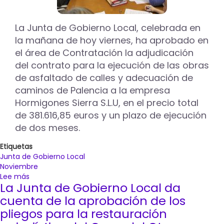
de
la
zona
La Junta de Gobierno Local, celebrada en
centro
la mañana de hoy viernes, ha aprobado en
de
el área de Contratación la adjudicación
Palencia
del contrato para la ejecución de las obras
hasta
finales
de asfaltado de calles y adecuación de
de
caminos de Palencia a la empresa
febrero
Hormigones Sierra S.L.U, en el precio total
de 381.616,85 euros y un plazo de ejecución
de dos meses.
Etiquetas
Junta de Gobierno Local
Noviembre
Lee más
sobre
La Junta de Gobierno Local da
Adjudicado
a
cuenta de la aprobación de los
Hormigones
pliegos para la restauración
Sierra