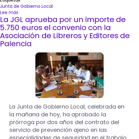
Etiquetas
Junta de Gobierno Local
Lee más
sobre
La JGL aprueba por un importe de
La
Junta
5.750 euros el convenio con la
de
Asociación de Libreros y Editores de
Gobierno
Palencia
Local
aprueba
el
convenio
con
la
Casa
Regional
de
Palencia
en
La Junta de Gobierno Local, celebrada en
Baracaldo
la mañana de hoy, ha aprobado la
prórroga por dos años del contrato del
servicio de prevención ajeno en las
especialidades de seguridad en el trabajo,