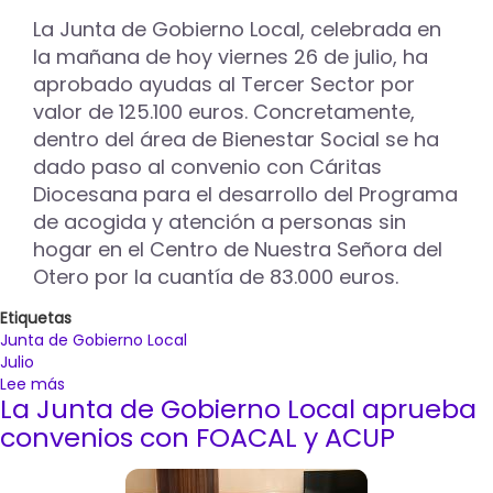
Asociación
La Junta de Gobierno Local, celebrada en
de
Libreros
la mañana de hoy viernes 26 de julio, ha
y
aprobado ayudas al Tercer Sector por
Editores
valor de 125.100 euros. Concretamente,
de
dentro del área de Bienestar Social se ha
Palencia
dado paso al convenio con Cáritas
Diocesana para el desarrollo del Programa
de acogida y atención a personas sin
hogar en el Centro de Nuestra Señora del
Otero por la cuantía de 83.000 euros.
Etiquetas
Junta de Gobierno Local
Julio
Lee más
sobre
La Junta de Gobierno Local aprueba
El
Ayuntamiento
convenios con FOACAL y ACUP
de
Palencia