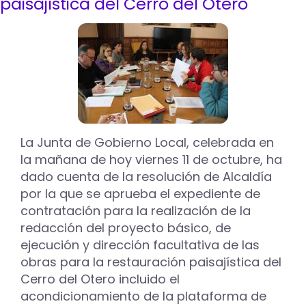
paisajística del Cerro del Otero
el
contrato
para
la
ejecución
de
las
obras
de
asfaltado
de
La Junta de Gobierno Local, celebrada en
calles
la mañana de hoy viernes 11 de octubre, ha
y
dado cuenta de la resolución de Alcaldía
adecuación
por la que se aprueba el expediente de
de
caminos
contratación para la realización de la
de
redacción del proyecto básico, de
Palencia
ejecución y dirección facultativa de las
obras para la restauración paisajística del
Cerro del Otero incluido el
acondicionamiento de la plataforma de