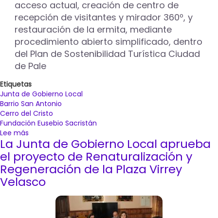
acceso actual, creación de centro de
recepción de visitantes y mirador 360º, y
restauración de la ermita, mediante
procedimiento abierto simplificado, dentro
del Plan de Sostenibilidad Turística Ciudad
de Pale
Etiquetas
Junta de Gobierno Local
Barrio San Antonio
Cerro del Cristo
Fundación Eusebio Sacristán
Lee más
sobre
La Junta de Gobierno Local aprueba
La
Junta
el proyecto de Renaturalización y
de
Regeneración de la Plaza Virrey
Gobierno
Velasco
Local
da
cuenta
de