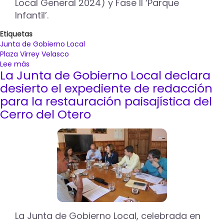
Local General 2024) y Fase II ‘Parque
Infantil’.
Etiquetas
Junta de Gobierno Local
Plaza Virrey Velasco
Lee más
sobre
La Junta de Gobierno Local declara
La
Junta
desierto el expediente de redacción
de
para la restauración paisajística del
Gobierno
Cerro del Otero
Local
aprueba
el
proyecto
de
Renaturalización
y
Regeneración
de
la
Plaza
La Junta de Gobierno Local, celebrada en