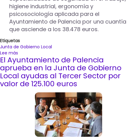
higiene industrial, ergonomía y
psicosociología aplicada para el
Ayuntamiento de Palencia por una cuantía
que asciende a los 38.478 euros.
Etiquetas
Junta de Gobierno Local
Lee más
sobre
El Ayuntamiento de Palencia
La
JGL
aprueba en la Junta de Gobierno
aprueba
Local ayudas al Tercer Sector por
por
valor de 125.100 euros
un
importe
de
5.750
euros
el
convenio
con
la