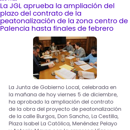
La JGL aprueba la ampliación del
La
JGL
plazo del contrato de la
aprueba
peatonalización de la zona centro de
las
Palencia hasta finales de febrero
subvenciones
otorgadas
a
trece
entidades
para
la
realización
de
programas
en
La Junta de Gobierno Local, celebrada en
materia
la mañana de hoy viernes 5 de diciembre,
de
ha aprobado la ampliación del contrato
igualdad
de la obra del proyecto de peatonalización
por
18.349
de la calle Burgos, Don Sancho, La Cestilla,
euros
Plaza Isabel La Católica, Menéndez Pelayo