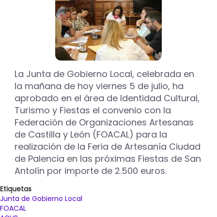
aprueba
en
la
Junta
de
Gobierno
Local
ayudas
La Junta de Gobierno Local, celebrada en
al
la mañana de hoy viernes 5 de julio, ha
Tercer
aprobado en el área de Identidad Cultural,
Sector
por
Turismo y Fiestas el convenio con la
valor
Federación de Organizaciones Artesanas
de
de Castilla y León (FOACAL) para la
125.100
realización de la Feria de Artesanía Ciudad
euros
de Palencia en las próximas Fiestas de San
Antolín por importe de 2.500 euros.
Etiquetas
Junta de Gobierno Local
FOACAL