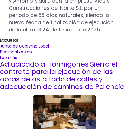
y Antonio Maura con la empresa Vías y
Construcciones del Norte S.L. por un
periodo de 68 días naturales, siendo la
nueva fecha de finalización de ejecución
de la obra el 24 de febrero de 2025.
Etiquetas
Junta de Gobierno Local
Peatonalización
Lee más
sobre
Adjudicado a Hormigones Sierra el
La
JGL
contrato para la ejecución de las
aprueba
obras de asfaltado de calles y
la
adecuación de caminos de Palencia
ampliación
del
plazo
del
contrato
de
la
peatonalización