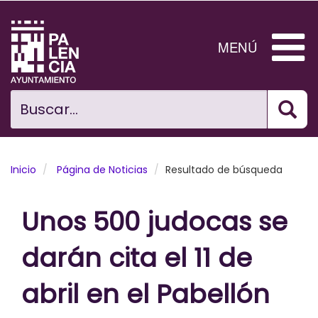
Pasar
al
contenido
MENÚ
principal
Bus
Ciudad
Buscar...
El Ayuntamiento
Noticias
Inicio
Página de Noticias
Resultado de búsqueda
Planificación Ciudad
Unos 500 judocas se
Areas municipales
darán cita el 11 de
Tramita
abril en el Pabellón