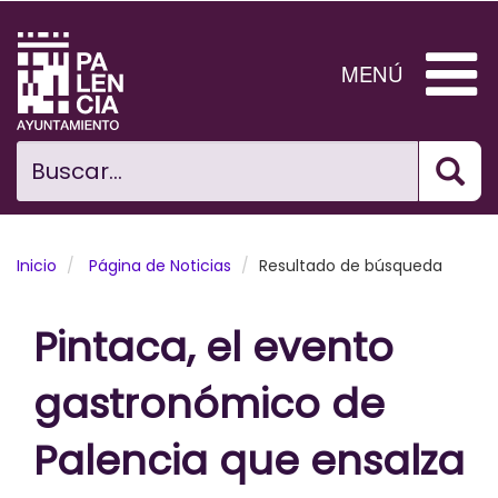
Pasar
al
contenido
MENÚ
principal
Bus
Ciudad
Buscar...
El Ayuntamiento
Noticias
Inicio
Página de Noticias
Resultado de búsqueda
Planificación Ciudad
Pintaca, el evento
Areas municipales
gastronómico de
Tramita
Palencia que ensalza