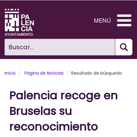
Pasar
al
contenido
MENÚ
principal
Bus
Ciudad
Buscar...
El Ayuntamiento
Noticias
Inicio
Página de Noticias
Resultado de búsqueda
Planificación Ciudad
Palencia recoge en
Areas municipales
Bruselas su
Tramita
reconocimiento