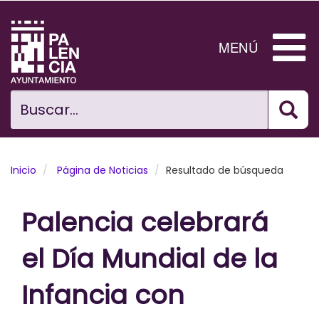
Pasar
al
contenido
MENÚ
principal
Bus
Ciudad
Buscar...
El Ayuntamiento
Noticias
Inicio
Página de Noticias
Resultado de búsqueda
Planificación Ciudad
Palencia celebrará
Areas municipales
el Día Mundial de la
Tramita
Infancia con