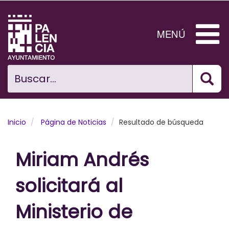
Pasar
al
contenido
MENÚ
principal
Bus
Ciudad
Buscar...
El Ayuntamiento
Noticias
Inicio
Página de Noticias
Resultado de búsqueda
Planificación Ciudad
Miriam Andrés
Areas municipales
solicitará al
Tramita
Ministerio de