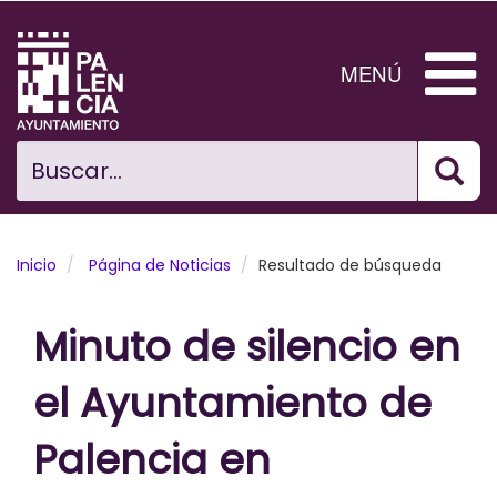
Pasar
al
contenido
MENÚ
principal
Bus
Ciudad
Buscar...
El Ayuntamiento
Noticias
Inicio
Página de Noticias
Resultado de búsqueda
Planificación Ciudad
Minuto de silencio en
Areas municipales
el Ayuntamiento de
Tramita
Palencia en