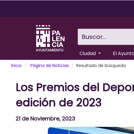
Pasar
al
contenido
principal
Buscar...
Ciudad
El Ayunt
Inicio
Página de Noticias
Resultado de búsqueda
Los Premios del Depo
edición de 2023
21 de Noviembre, 2023