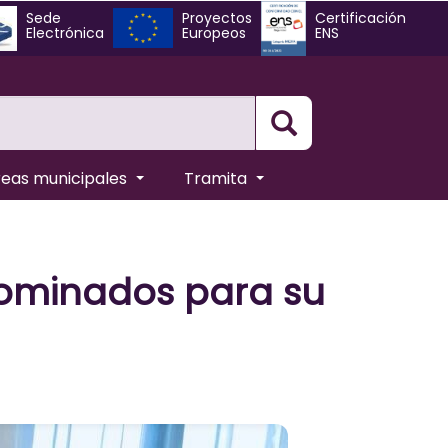
Sede
Proyectos
Certificación
Electrónica
Europeos
ENS
Busqueda
reas municipales
Tramita
nominados para su