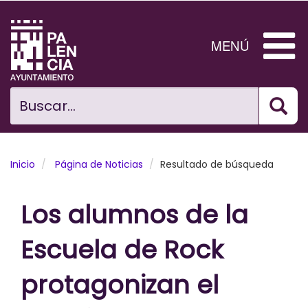
Pasar
al
contenido
MENÚ
principal
Bus
Ciudad
Buscar...
El Ayuntamiento
Noticias
Inicio
Página de Noticias
Resultado de búsqueda
Planificación Ciudad
Los alumnos de la
Areas municipales
Escuela de Rock
Tramita
protagonizan el