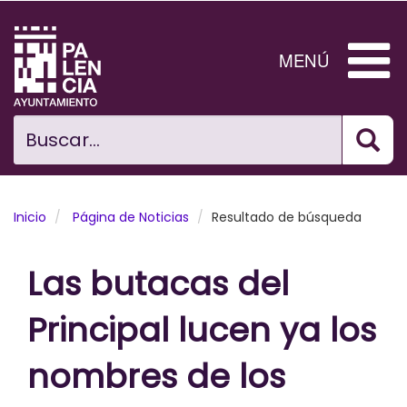
Pasar
al
contenido
MENÚ
principal
Bus
Ciudad
Buscar...
El Ayuntamiento
Noticias
Inicio
Página de Noticias
Resultado de búsqueda
Planificación Ciudad
Las butacas del
Areas municipales
Principal lucen ya los
Tramita
nombres de los