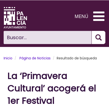
Pasar
al
contenido
MENÚ
principal
Bus
Ciudad
Buscar...
El Ayuntamiento
Noticias
Inicio
Página de Noticias
Resultado de búsqueda
Planificación Ciudad
La ‘Primavera
Areas municipales
Cultural’ acogerá el
Tramita
1er Festival