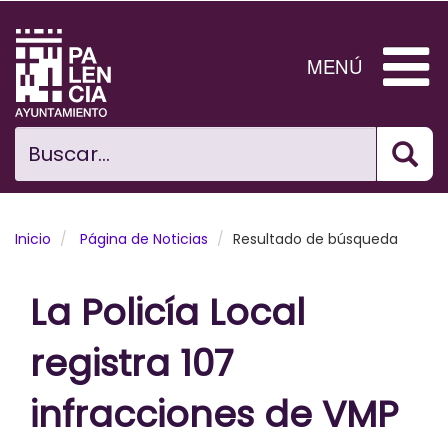
Pasar
al
contenido
MENÚ
principal
Bus
Ciudad
Buscar...
El Ayuntamiento
Noticias
Inicio
Página de Noticias
Resultado de búsqueda
Planificación Ciudad
La Policía Local
Areas municipales
registra 107
Tramita
infracciones de VMP