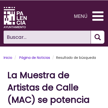
Pasar
al
contenido
MENÚ
principal
Bus
Ciudad
Buscar...
El Ayuntamiento
Noticias
Inicio
Página de Noticias
Resultado de búsqueda
Planificación Ciudad
La Muestra de
Areas municipales
Artistas de Calle
Tramita
(MAC) se potencia