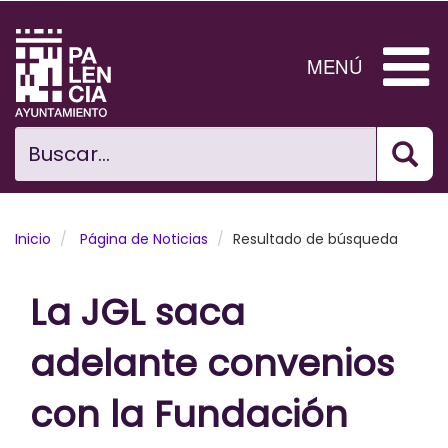
Pasar
al
contenido
MENÚ
principal
Bus
Ciudad
Buscar...
El Ayuntamiento
Noticias
Inicio
Página de Noticias
Resultado de búsqueda
Planificación Ciudad
La JGL saca
Areas municipales
adelante convenios
Tramita
con la Fundación