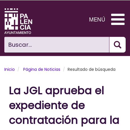
Pasar
al
contenido
MENÚ
principal
Bus
Ciudad
Buscar...
El Ayuntamiento
Noticias
Inicio
Página de Noticias
Resultado de búsqueda
Planificación Ciudad
La JGL aprueba el
Areas municipales
expediente de
Tramita
contratación para la