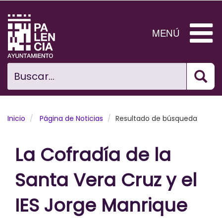
Pasar
al
contenido
MENÚ
principal
Bus
Ciudad
Buscar...
El Ayuntamiento
Noticias
Inicio
Página de Noticias
Resultado de búsqueda
Planificación Ciudad
La Cofradía de la
Areas municipales
Santa Vera Cruz y el
Tramita
IES Jorge Manrique