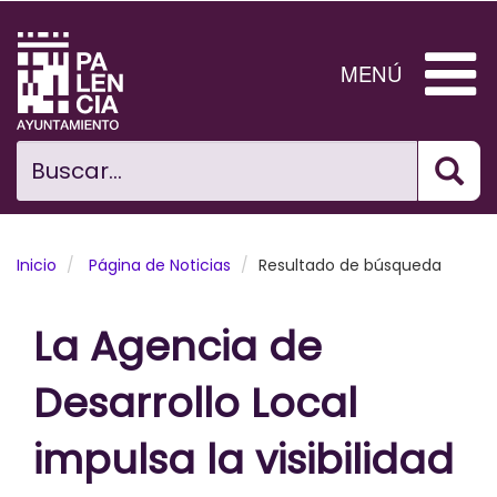
Pasar
al
contenido
MENÚ
principal
Bus
Ciudad
Buscar...
El Ayuntamiento
Noticias
Inicio
Página de Noticias
Resultado de búsqueda
Planificación Ciudad
La Agencia de
Areas municipales
Desarrollo Local
Tramita
impulsa la visibilidad