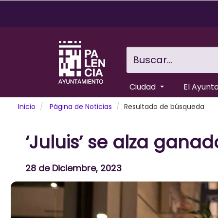
Pasar
al
contenido
principal
Buscar...
Ciudad
El Ayunt
Inicio
Página de Noticias
Resultado de búsqueda
‘Juluis’ se alza gan
28 de Diciembre, 2023