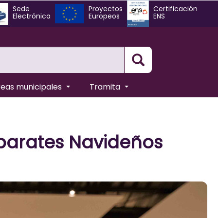
Sede
Proyectos
Certificación
Electrónica
Europeos
ENS
Busqueda
reas municipales
Tramita
aparates Navideños