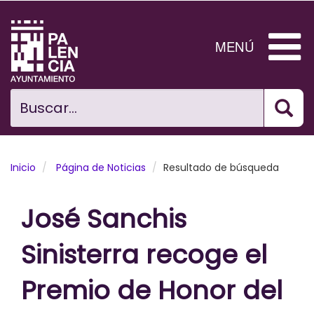
Pasar
al
contenido
MENÚ
principal
Bus
Ciudad
Buscar...
El Ayuntamiento
Noticias
Inicio
Página de Noticias
Resultado de búsqueda
Planificación Ciudad
José Sanchis
Areas municipales
Sinisterra recoge el
Tramita
Premio de Honor del