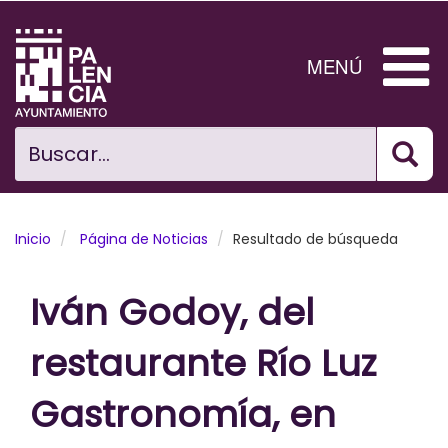
Pasar
al
contenido
MENÚ
principal
Bus
Ciudad
Buscar...
El Ayuntamiento
Noticias
Inicio
Página de Noticias
Resultado de búsqueda
Planificación Ciudad
Iván Godoy, del
Areas municipales
restaurante Río Luz
Tramita
Gastronomía, en