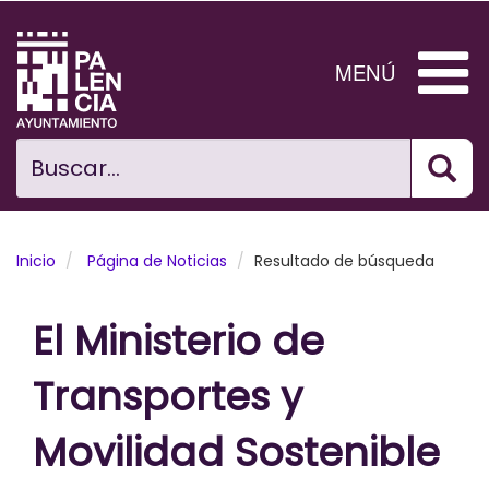
Pasar
al
contenido
MENÚ
principal
Bus
Ciudad
Buscar...
El Ayuntamiento
Noticias
Inicio
Página de Noticias
Resultado de búsqueda
Planificación Ciudad
El Ministerio de
Areas municipales
Transportes y
Tramita
Movilidad Sostenible