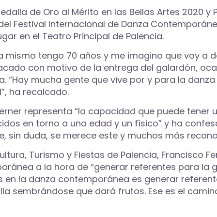
dalla de Oro al Mérito en las Bellas Artes 2020 y
del Festival Internacional de Danza Contemporánea 
ugar en el Teatro Principal de Palencia.
ora mismo tengo 70 años y me imagino que voy a de
acado con motivo de la entrega del galardón, ocas
a. “Hay mucha gente que vive por y para la danza y
”, ha recalcado.
Werner representa “la capacidad que puede tener u
dos en torno a una edad y un físico” y ha confesa
ue, sin duda, se merece este y muchos más recono
Cultura, Turismo y Fiestas de Palencia, Francisco 
poránea a la hora de “generar referentes para la
tes en la danza contemporánea es generar refere
lla sembrándose que dará frutos. Ese es el cami