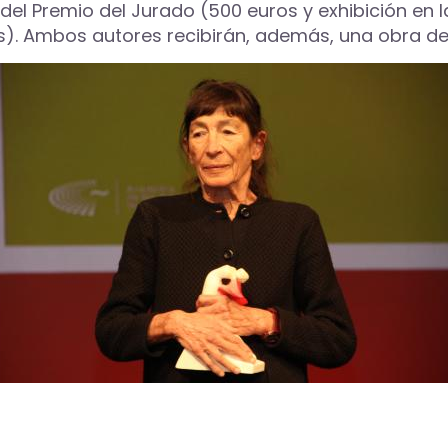
el Premio del Jurado (500 euros y exhibición en l
s). Ambos autores recibirán, además, una obra de l