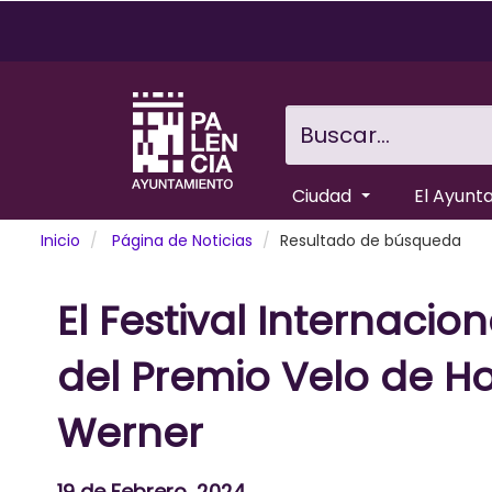
Pasar
al
contenido
principal
Buscar...
Ciudad
El Ayunt
Inicio
Página de Noticias
Resultado de búsqueda
El Festival Internac
del Premio Velo de H
Werner
19 de Febrero, 2024