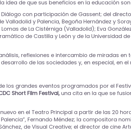
la idea de que sus beneficios en la educación son
Diálogo con participación de Gassent; del director
E de Valladolid y Palencia, Begoña Hernández y So
o Lomas de La Cistérniga (Valladolid); Eva Gonzá
Dramático de Castilla y León y de la Universidad de
álisis, reflexiones e intercambio de miradas en to
 desarrollo de las sociedades y, en especial, en e
ro de los grandes eventos programados por el Fest
DC Short Film Festival,
una cita en la que se fusi
uevo en el Teatro Principal a partir de las 20 hora
 Palencia”, Fernando Méndez; la compositora nomin
 Sánchez, de Visual Creative; el director de cine Ar