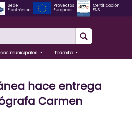
Sede
Proyectos
Certificación
Electrónica
Europeos
ENS
Busqueda
reas municipales
Tramita
ránea hace entrega
reógrafa Carmen