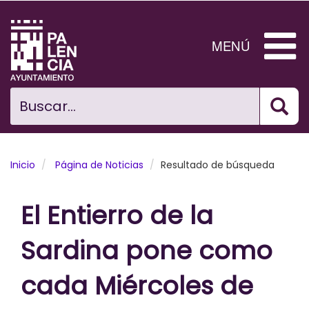
Pasar
al
contenido
MENÚ
principal
Bus
Ciudad
Buscar...
El Ayuntamiento
Noticias
Inicio
Página de Noticias
Resultado de búsqueda
Planificación Ciudad
El Entierro de la
Areas municipales
Sardina pone como
Tramita
cada Miércoles de