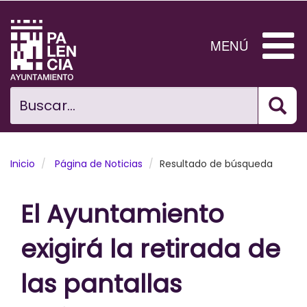
Pasar
al
contenido
MENÚ
principal
Bus
Ciudad
Buscar...
El Ayuntamiento
Noticias
Inicio
Página de Noticias
Resultado de búsqueda
Planificación Ciudad
El Ayuntamiento
Areas municipales
exigirá la retirada de
Tramita
las pantallas