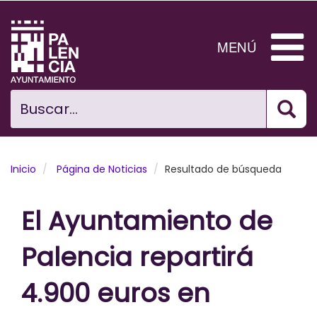
Pasar
al
contenido
MENÚ
principal
Bus
Ciudad
Buscar...
El Ayuntamiento
Noticias
Inicio
Página de Noticias
Resultado de búsqueda
Planificación Ciudad
El Ayuntamiento de
Areas municipales
Palencia repartirá
Tramita
4.900 euros en