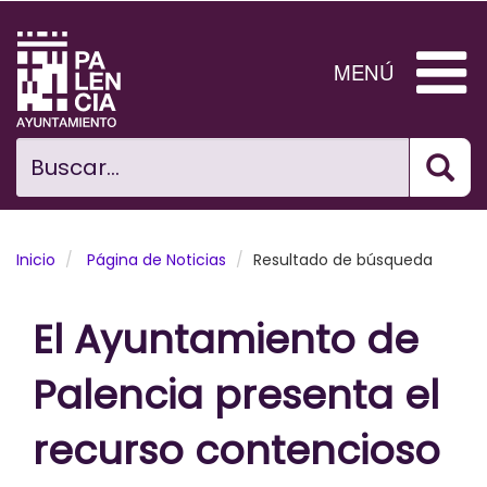
Pasar
al
contenido
MENÚ
principal
Bus
Ciudad
Buscar...
El Ayuntamiento
Noticias
Inicio
Página de Noticias
Resultado de búsqueda
Planificación Ciudad
El Ayuntamiento de
Areas municipales
Palencia presenta el
Tramita
recurso contencioso