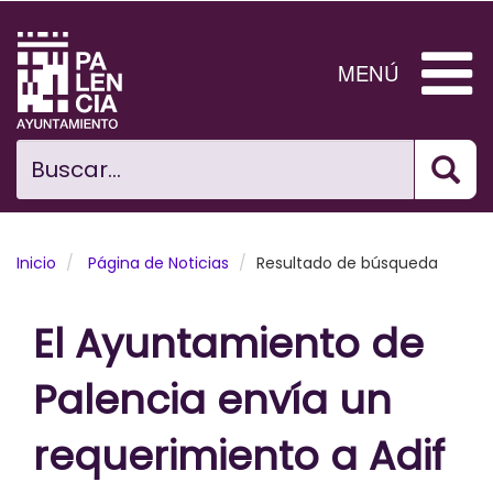
Pasar
al
contenido
MENÚ
principal
Bus
Ciudad
Buscar...
El Ayuntamiento
Noticias
Inicio
Página de Noticias
Resultado de búsqueda
Planificación Ciudad
El Ayuntamiento de
Areas municipales
Palencia envía un
Tramita
requerimiento a Adif