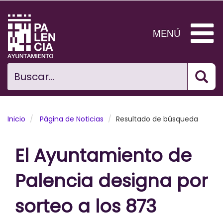
Pasar
al
contenido
MENÚ
principal
Bus
Ciudad
Buscar...
El Ayuntamiento
Noticias
Inicio
Página de Noticias
Resultado de búsqueda
Planificación Ciudad
El Ayuntamiento de
Areas municipales
Palencia designa por
Tramita
sorteo a los 873