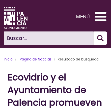
Pasar
al
contenido
MENÚ
principal
Bus
Ciudad
Buscar...
El Ayuntamiento
Noticias
Inicio
Página de Noticias
Resultado de búsqueda
Planificación Ciudad
Ecovidrio y el
Areas municipales
Ayuntamiento de
Tramita
Palencia promueven