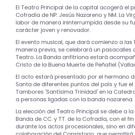
El Teatro Principal de la capital acogerá e
Cofradía de NP. Jesús Nazareno y NM. La Vir
labor de manera ininterrumpida desde su f
carácter joven y renovador.
El evento musical, que dará comienzo a las 1
manera previa, se celebrará un pasacalles a 
Teatro. La Banda anfitriona estará acompa
Cristo de la Buena Muerte de Peñafiel (Vall
El acto estará presentado por el hermano d
Santa de diferentes puntos del país y fue 
Tambores 'Santísima Trinidad' en la Catedr
a personas ligadas con la banda nazarena.
La elección del Teatro Principal se debe a l
Banda de CC. y TT. de la Cofradía, con el fi
durante los actos procesionales, sino en dif
colaboración del Consistorio, que permitirá