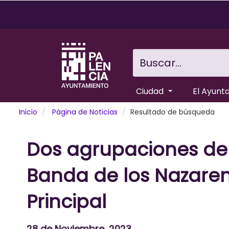
Pasar
al
contenido
principal
Buscar...
Ciudad
El Ayunt
Inicio
Página de Noticias
Resultado de búsqueda
Dos agrupaciones de 
Banda de los Nazareno
Principal
28 de Noviembre, 2023