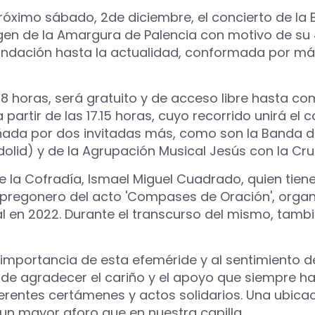
l próximo sábado, 2de diciembre, el concierto de 
gen de la Amargura de Palencia con motivo de su 4
undación hasta la actualidad, conformada por má
8 horas, será gratuito y de acceso libre hasta com
partir de las 17.15 horas, cuyo recorrido unirá el 
ñada por dos invitadas más, como son la Banda de
adolid) y de la Agrupación Musical Jesús con la Cr
e la Cofradía, Ismael Miguel Cuadrado, quien tien
el pregonero del acto 'Compases de Oración', orga
al en 2022. Durante el transcurso del mismo, tam
a importancia de esta efeméride y al sentimiento d
n de agradecer el cariño y el apoyo que siempre ha
erentes certámenes y actos solidarios. Una ubicaci
 un mayor aforo que en nuestra capilla.