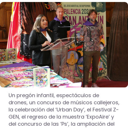
Un pregón infantil, espectáculos de
drones, un concurso de músicos callejeros,
la celebración del ‘Urban Day’, el Festival Z-
GEN, el regreso de la muestra ‘ExpoAire’ y
del concurso de las ‘Ps’, la ampliación del