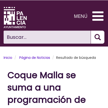
Pasar
al
contenido
MENÚ
principal
Bus
Ciudad
Buscar...
El Ayuntamiento
Noticias
Inicio
Página de Noticias
Resultado de búsqueda
Planificación Ciudad
Coque Malla se
Areas municipales
suma a una
Tramita
programación de