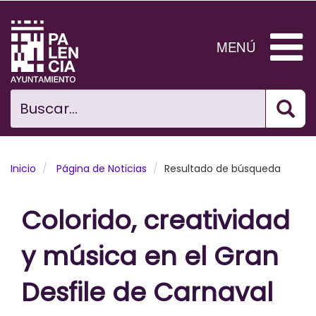
Pasar
al
contenido
MENÚ
principal
Bus
Ciudad
Buscar...
El Ayuntamiento
Noticias
Inicio
Página de Noticias
Resultado de búsqueda
Planificación Ciudad
Colorido, creatividad
Areas municipales
y música en el Gran
Tramita
Desfile de Carnaval