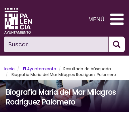
Pasar
al
contenido
MENÚ
principal
Bus
Ciudad
Buscar...
El Ayuntamiento
Noticias
Inicio
El Ayuntamiento
Resultado de búsqueda
Biografía Maria del Mar Milagros Rodriguez Palomero
Planificación Ciudad
Biografía María del Mar Milagros
Areas municipales
Rodríguez Palomero
Tramita