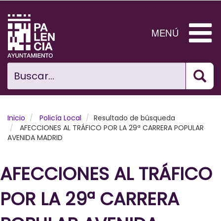
Pasar
al
contenido
MENÚ
principal
Bus
Ciudad
Buscar...
El Ayuntamiento
Noticias
Inicio
Policía Local
Resultado de búsqueda
AFECCIONES AL TRÁFICO POR LA 29ª CARRERA POPULAR
AVENIDA MADRID
Planificación Ciudad
Areas municipales
AFECCIONES AL TRÁFICO
Tramita
POR LA 29ª CARRERA