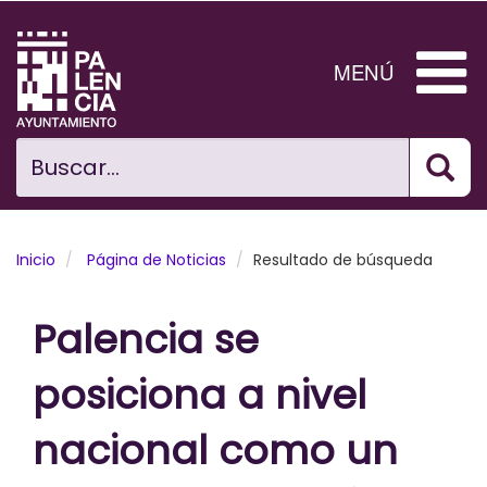
Pasar
al
contenido
MENÚ
principal
Bus
Ciudad
Buscar...
El Ayuntamiento
Noticias
Inicio
Página de Noticias
Resultado de búsqueda
Planificación Ciudad
Palencia se
Areas municipales
posiciona a nivel
Tramita
nacional como un