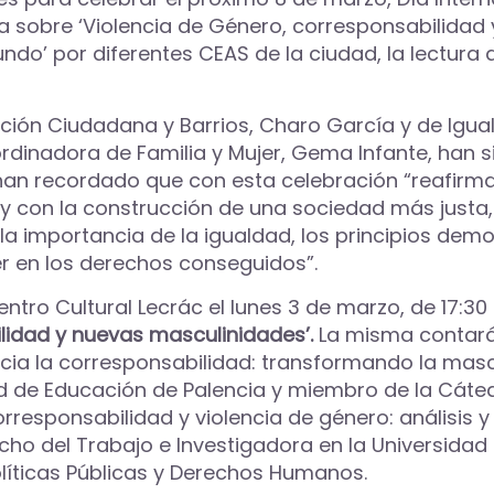
ada sobre ‘Violencia de Género, corresponsabilidad
do’ por diferentes CEAS de la ciudad, la lectura 
ipación Ciudadana y Barrios, Charo García y de I
ordinadora de Familia y Mujer, Gema Infante, han 
han recordado que con esta celebración “reafir
con la construcción de una sociedad más justa, in
importancia de la igualdad, los principios democ
er en los derechos conseguidos”.
ro Cultural Lecrác el lunes 3 de marzo, de 17:30 a
ilidad y nuevas masculinidades’.
La misma contará
 hacia la corresponsabilidad: transformando la mas
ltad de Educación de Palencia y miembro de la Cáte
responsabilidad y violencia de género: análisis y
echo del Trabajo e Investigadora en la Universid
olíticas Públicas y Derechos Humanos.