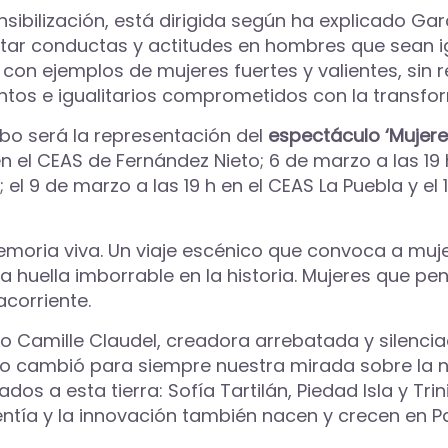
nsibilización, está dirigida según ha explicado Garc
tar conductas y actitudes en hombres que sean igu
on ejemplos de mujeres fuertes y valientes, sin rec
tos e igualitarios comprometidos con la transform
abo será la representación del
espectáculo ‘Mujer
n el CEAS de Fernández Nieto; 6 de marzo a las 19 
; el 9 de marzo a las 19 h en el CEAS La Puebla y el
oria viva. Un viaje escénico que convoca a mujer
a huella imborrable en la historia. Mujeres que pe
corriente.
o Camille Claudel, creadora arrebatada y silenci
o cambió para siempre nuestra mirada sobre la nat
s a esta tierra: Sofía Tartilán, Piedad Isla y Tri
entía y la innovación también nacen y crecen en Pa