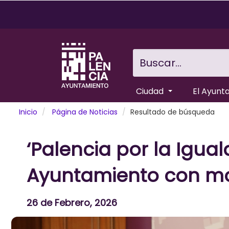
Pasar
al
contenido
principal
Buscar...
Ciudad
El Ayunt
Inicio
Página de Noticias
Resultado de búsqueda
‘Palencia por la Igua
Ayuntamiento con mot
26 de Febrero, 2026