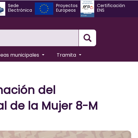
Sede
Proyectos
Certificación
Electrónica
Europeos
ENS
Busqueda
reas municipales
Tramita
mación del
l de la Mujer 8-M