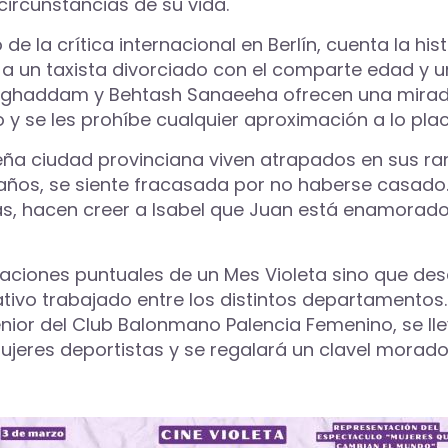
circunstancias de su vida.
e la crítica internacional en Berlín, cuenta la his
a un taxista divorciado con el comparte edad y u
oghaddam y Behtash Sanaeeha ofrecen una mirada 
 y se les prohíbe cualquier aproximación a lo pla
ña ciudad provinciana viven atrapados en sus ran
5 años, se siente fracasada por no haberse casad
 hacen creer a Isabel que Juan está enamorado d
aciones puntuales de un Mes Violeta sino que desd
vo trabajado entre los distintos departamentos. 
senior del Club Balonmano Palencia Femenino, se ll
ujeres deportistas y se regalará un clavel morado