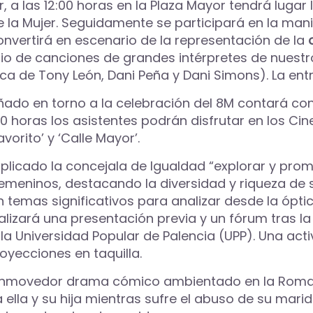
er, a las 12:00 horas en la Plaza Mayor tendrá lugar 
la Mujer. Seguidamente se participará en la manif
 convertirá en escenario de la representación de la
rio de canciones de grandes intérpretes de nuestr
úsica de Tony León, Dani Peña y Dani Simons). La en
eñado en torno a la celebración del 8M contará 
00 horas los asistentes podrán disfrutar en los Cine
orito’ y ‘Calle Mayor’.
plicado la concejala de Igualdad “explorar y promo
eninos, destacando la diversidad y riqueza de su
temas significativos para analizar desde la óptica
lizará una presentación previa y un fórum tras l
Universidad Popular de Palencia (UPP). Una activ
oyecciones en taquilla.
conmovedor drama cómico ambientado en la Roma 
 ella y su hija mientras sufre el abuso de su mar