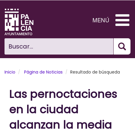
Pasar
al
contenido
MENÚ
principal
Bus
Ciudad
Buscar...
El Ayuntamiento
Noticias
Inicio
Página de Noticias
Resultado de búsqueda
Planificación Ciudad
Las pernoctaciones
Areas municipales
en la ciudad
Tramita
alcanzan la media