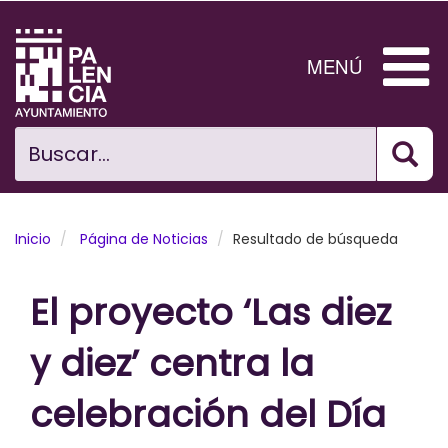
Pasar
al
contenido
MENÚ
principal
Bus
Ciudad
Buscar...
El Ayuntamiento
Noticias
Inicio
Página de Noticias
Resultado de búsqueda
Planificación Ciudad
El proyecto ‘Las diez
Areas municipales
y diez’ centra la
Tramita
celebración del Día