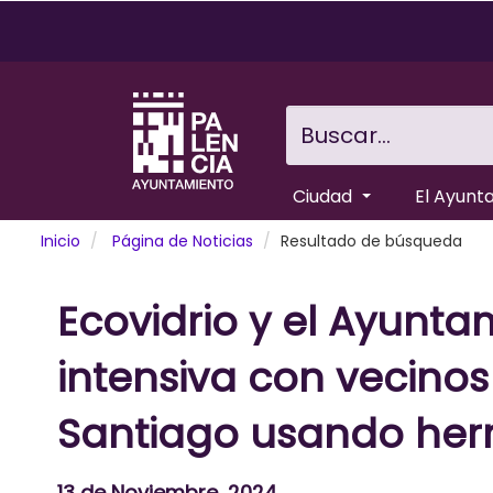
Pasar
al
contenido
principal
Buscar...
Ciudad
El Ayunt
Inicio
Página de Noticias
Resultado de búsqueda
Ecovidrio y el Ayunt
intensiva con vecinos 
Santiago usando herra
13 de Noviembre, 2024