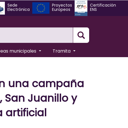
Sede
Proyectos
Certificación
Electrónica
Europeos
ENS
Busqueda
reas municipales
Tramita
zan una campaña
, San Juanillo y
rtificial